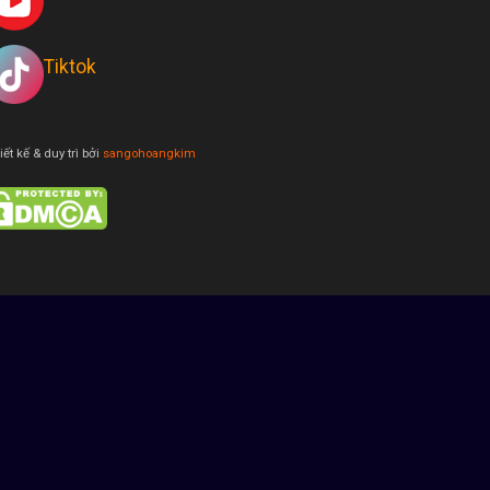
Tiktok
iết kế & duy trì bởi
sangohoangkim