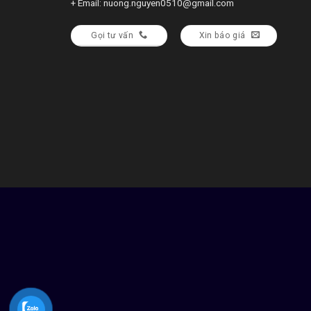
+ Email: nuong.nguyen0510@gmail.com
Gọi tư vấn
Xin báo giá