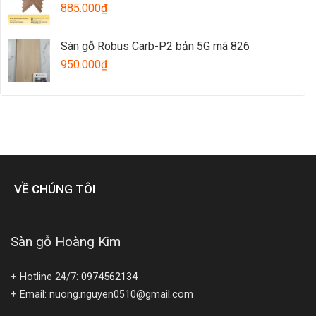
885.000
₫
Sàn gỗ Robus Carb-P2 bản 5G mã 826
950.000
₫
VỀ CHÚNG TÔI
Sàn gỗ Hoàng Kim
0974562134
+ Hotline 24/7:
+ Email: nuong.nguyen0510@gmail.com