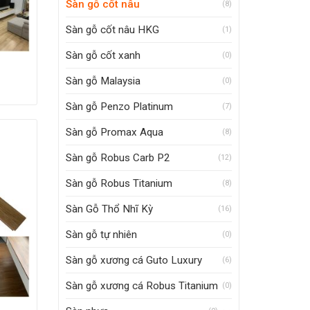
Sàn gỗ cốt nâu
(8)
Sàn gỗ cốt nâu HKG
(1)
Sàn gỗ cốt xanh
(0)
Sàn gỗ Malaysia
(0)
Sàn gỗ Penzo Platinum
(7)
Sàn gỗ Promax Aqua
(8)
Sàn gỗ Robus Carb P2
(12)
Sàn gỗ Robus Titanium
(8)
Sàn Gỗ Thổ Nhĩ Kỳ
(16)
Sàn gỗ tự nhiên
(0)
Sàn gỗ xương cá Guto Luxury
(6)
Sàn gỗ xương cá Robus Titanium
(0)