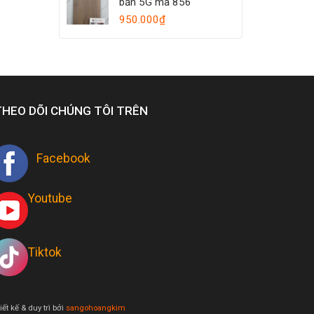
bản 5G mã 856
950.000
₫
THEO DÕI CHÚNG TÔI TRÊN
Facebook
Youtube
Tiktok
iết kế & duy trì bởi
sangohoangkim