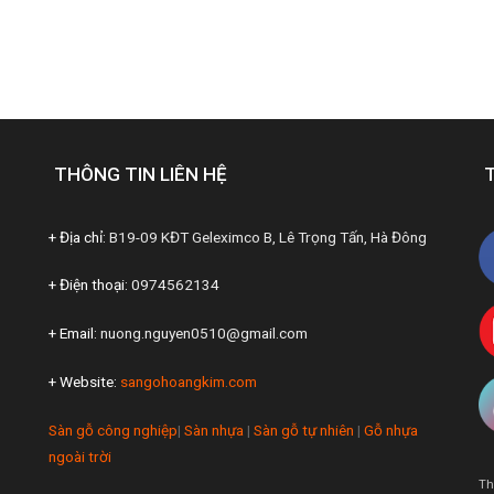
THÔNG TIN LIÊN HỆ
+ Địa chỉ:
B19-09 KĐT Geleximco B, Lê Trọng Tấn, Hà Đông
+ Điện thoại:
0974562134
+ Email:
nuong.nguyen0510@gmail.com
+ Website:
sangohoangkim.com
Sàn gỗ công nghiệp
|
Sàn nhựa
|
Sàn gỗ tự nhiên
|
Gỗ nhựa
ngoài trời
Th