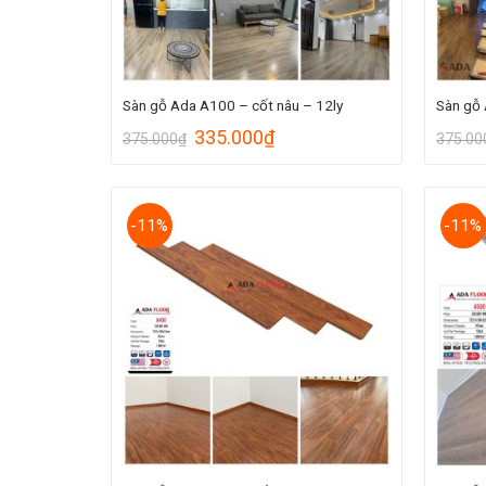
Sàn gỗ Ada A100 – cốt nâu – 12ly
Sàn gỗ 
335.000
₫
375.000
₫
375.00
-11%
-11%