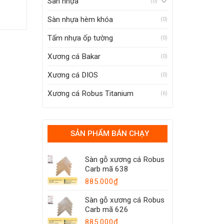
Sàn nhựa
(0)
Sàn nhựa hèm khóa
(0)
Tấm nhựa ốp tường
(0)
Xương cá Bakar
(0)
Xương cá DIOS
(0)
Xương cá Robus Titanium
(6)
SẢN PHẨM BÁN CHẠY
Sàn gỗ xương cá Robus
Carb mã 638
885.000
₫
Sàn gỗ xương cá Robus
Carb mã 626
885.000
₫