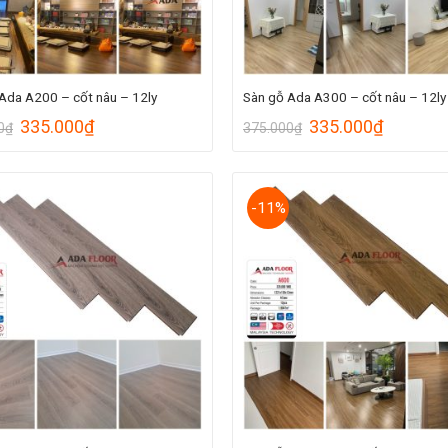
Ada A200 – cốt nâu – 12ly
Sàn gỗ Ada A300 – cốt nâu – 12ly
335.000
₫
335.000
₫
0
₫
375.000
₫
-11%