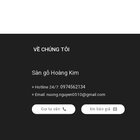
VỀ CHÚNG TÔI
Sàn gỗ Hoàng Kim
+ Hotline 24/7:
0974562134
+ Email: nuong.nguyen0510@gmail.com
Gọi tư vấn
Xin báo giá