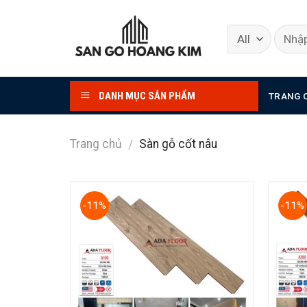
Skip
to
content
DANH MỤC SẢN PHẨM
TRANG 
Trang chủ
Sàn gỗ cốt nâu
/
-11%
-11%