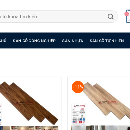
CHỦ
SÀN GỖ CÔNG NGHIỆP
SÀN NHỰA
SÀN GỖ TỰ NHIÊN
-11%