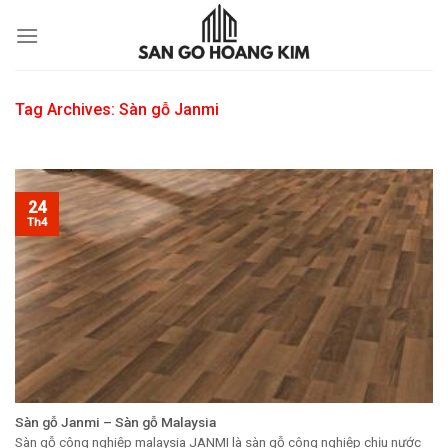
Skip
to
content
Tag Archives:
Sàn gỗ Janmi
24
Th4
Sàn gỗ Janmi – Sàn gỗ Malaysia
Sàn gỗ công nghiệp malaysia JANMI là sàn gỗ công nghiệp chịu nước