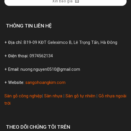
Xin báo giá
THÔNG TIN LIÊN HỆ
+ Địa chỉ:
B19-09 KĐT Geleximco B, Lê Trọng Tấn, Hà Đông
+ Điện thoại:
0974562134
+ Email:
nuong.nguyen0510@gmail.com
+ Website:
sangohoangkim.com
Sàn gỗ công nghiệp
|
Sàn nhựa
|
Sàn gỗ tự nhiên
|
Gỗ nhựa ngoài
trời
THEO DÕI CHÚNG TÔI TRÊN