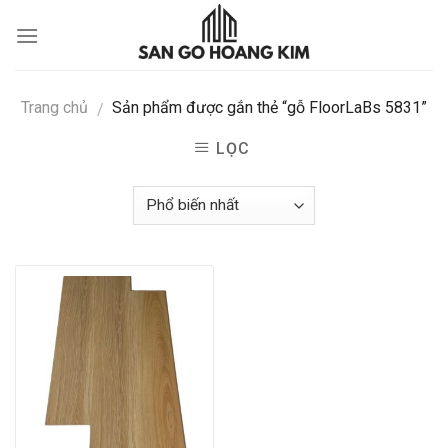
Skip
to
content
Trang chủ
Sản phẩm được gắn thẻ “gỗ FloorLaBs 5831”
/
LỌC