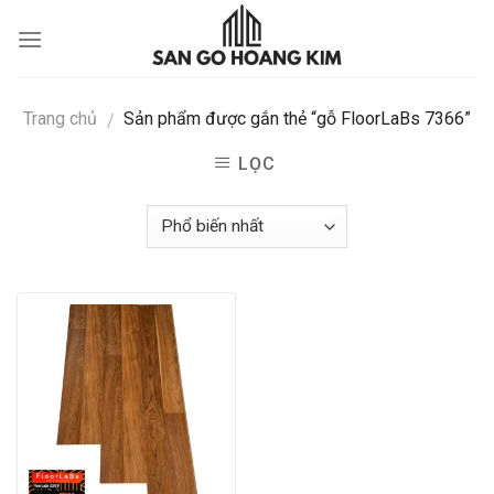
Skip
to
content
Trang chủ
Sản phẩm được gắn thẻ “gỗ FloorLaBs 7366”
/
LỌC