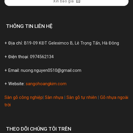
Xin báo giá
THÔNG TIN LIÊN HỆ
+ Địa chỉ:
B19-09 KĐT Geleximco B, Lê Trọng Tấn, Hà Đông
+ Điện thoại:
0974562134
+ Email:
nuong.nguyen0510@gmail.com
+ Website:
sangohoangkim.com
Sàn gỗ công nghiệp
|
Sàn nhựa
|
Sàn gỗ tự nhiên
|
Gỗ nhựa ngoài
trời
THEO DÕI CHÚNG TÔI TRÊN