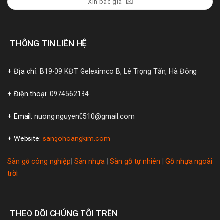
Xin báo giá
THÔNG TIN LIÊN HỆ
+ Địa chỉ:
B19-09 KĐT Geleximco B, Lê Trọng Tấn, Hà Đông
+ Điện thoại:
0974562134
+ Email:
nuong.nguyen0510@gmail.com
+ Website:
sangohoangkim.com
Sàn gỗ công nghiệp
|
Sàn nhựa
|
Sàn gỗ tự nhiên
|
Gỗ nhựa ngoài
trời
THEO DÕI CHÚNG TÔI TRÊN