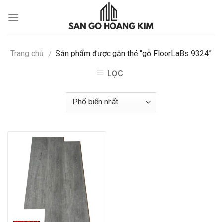
Skip
to
content
Trang chủ
Sản phẩm được gắn thẻ “gỗ FloorLaBs 9324”
/
LỌC