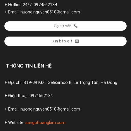
0974562134
+ Hotline 24/7:
+ Email: nuong.nguyen0510@gmail.com
Gọi tư vấn
Xin báo giá
THÔNG TIN LIÊN HỆ
+ Địa chỉ:
B19-09 KĐT Geleximco B, Lê Trọng Tấn, Hà Đông
+ Điện thoại:
0974562134
+ Email:
nuong.nguyen0510@gmail.com
+ Website:
sangohoangkim.com