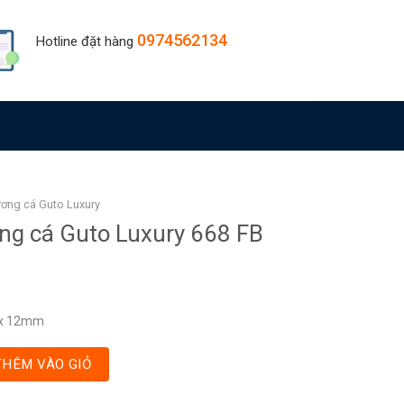
0974562134
Hotline đặt hàng
ương cá Guto Luxury
ng cá Guto Luxury 668 FB
5
5 x 12mm
THÊM VÀO GIỎ