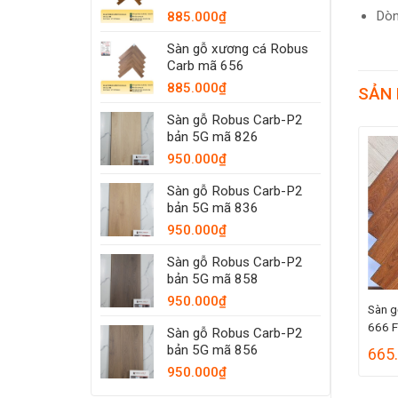
Dòn
885.000
₫
Sàn gỗ xương cá Robus
Carb mã 656
885.000
₫
SẢN
Sàn gỗ Robus Carb-P2
bản 5G mã 826
950.000
₫
Sàn gỗ Robus Carb-P2
bản 5G mã 836
950.000
₫
Sàn gỗ Robus Carb-P2
bản 5G mã 858
950.000
₫
Sàn gỗ xương cá Guto Luxury
Sàn g
556 FB
666 
Sàn gỗ Robus Carb-P2
bản 5G mã 856
665.000
₫
665
950.000
₫