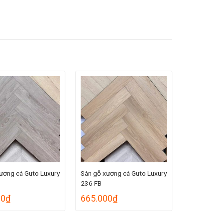
ương cá Guto Luxury
Sàn gỗ xương cá Guto Luxury
236 FB
00
₫
665.000
₫