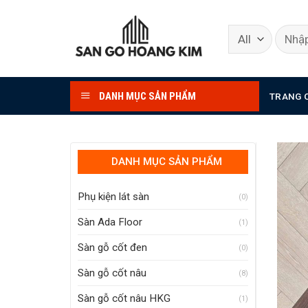
Skip
to
content
DANH MỤC SẢN PHẨM
TRANG 
DANH MỤC SẢN PHẨM
Phụ kiện lát sàn
(0)
Sàn Ada Floor
(1)
Sàn gỗ cốt đen
(0)
Sàn gỗ cốt nâu
(8)
Sàn gỗ cốt nâu HKG
(1)