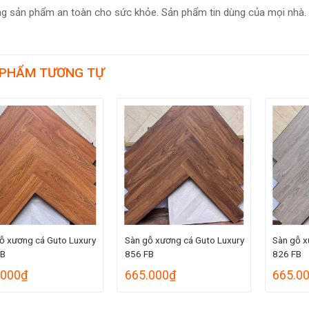
g sản phẩm an toàn cho sức khỏe. Sản phẩm tin dùng của mọi nhà.
 PHẨM TƯƠNG TỰ
ỗ xương cá Guto Luxury
Sàn gỗ xương cá Guto Luxury
Sàn gỗ x
FB
856 FB
826 FB
.000
₫
665.000
₫
665.0