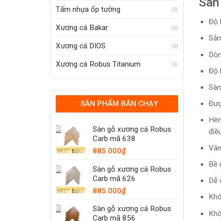
Sàn
Tấm nhựa ốp tường
(0)
Độ 
Xương cá Bakar
(0)
Sản
Xương cá DIOS
(0)
Dòn
Xương cá Robus Titanium
(6)
Độ 
Sàn
SẢN PHẨM BÁN CHẠY
Đượ
Hèm
Sàn gỗ xương cá Robus
điều
Carb mã 638
Vân
885.000
₫
Bề 
Sàn gỗ xương cá Robus
Carb mã 626
Dễ 
885.000
₫
Khô
Sàn gỗ xương cá Robus
Khô
Carb mã 856