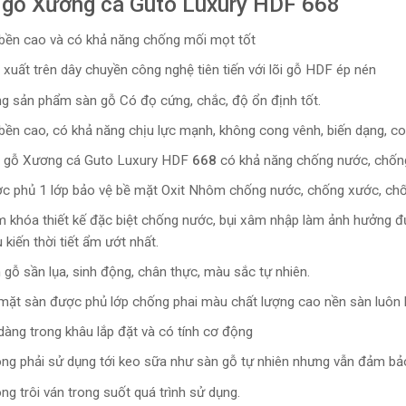
 gỗ Xương cá Guto Luxury HDF 668
bền cao và có khả năng chống mối mọt tốt
 xuất trên dây chuyền công nghệ tiên tiến với lõi gỗ HDF ép nén
g sản phẩm sàn gỗ Có đọ cứng, chắc, độ ổn định tốt.
bền cao, có khả năng chịu lực mạnh, không cong vênh, biến dạng, co
 gỗ Xương cá Guto Luxury HDF
668
có khả năng chống nước, chốn
c phủ 1 lớp bảo vệ bề mặt Oxit Nhôm chống nước, chống xước, ch
 khóa thiết kế đặc biệt chống nước, bụi xâm nhập làm ảnh hưởng đượ
 kiến thời tiết ẩm ướt nhất.
 gỗ sần lụa, sinh động, chân thực, màu sắc tự nhiên.
mặt sàn được phủ lớp chống phai màu chất lượng cao nền sàn luôn
dàng trong khâu lắp đặt và có tính cơ động
ng phải sử dụng tới keo sữa như sàn gỗ tự nhiên nhưng vẫn đảm bảo 
ng trôi ván trong suốt quá trình sử dụng.