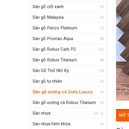
Sàn gỗ cốt xanh
(0)
Sàn gỗ Malaysia
(0)
Sàn gỗ Penzo Platinum
(7)
Sàn gỗ Promax Aqua
(8)
Sàn gỗ Robus Carb P2
(12)
Sàn gỗ Robus Titanium
(8)
Sàn Gỗ Thổ Nhĩ Kỳ
(16)
Sàn gỗ tự nhiên
(0)
Sàn gỗ xương cá Guto Luxury
(6)
Sàn gỗ xương cá Robus Titanium
(0)
Sàn nhựa
(0)
MÔ 
Sàn nhựa hèm khóa
(0)