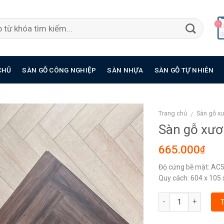
CHỦ
SÀN GỖ CÔNG NGHIỆP
SÀN NHỰA
SÀN GỖ TỰ NHIÊN
Trang chủ
Sàn gỗ x
/
Sàn gỗ xươ
665.000
₫
Độ cứng bề mặt: AC
Quy cách: 604 x 10
Số lượng