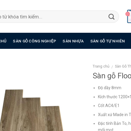
CHỦ
SÀN GỖ CÔNG NGHIỆP
SÀN NHỰA
SÀN GỖ TỰ NHIÊN
Trang chủ
Sàn Gỗ Th
/
Sàn gỗ Fl
Độ dầy 8mm
Kích thước 1200
Cốt AC4/E1
Xuất xứ Made in 
Đặc tính Bản To, 
mối mọt