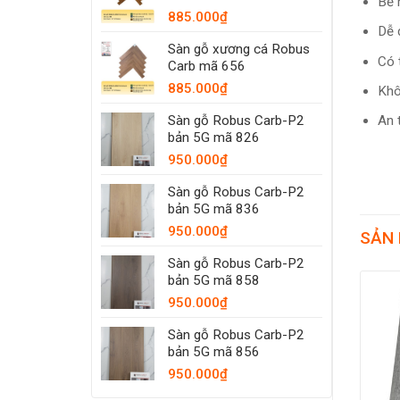
Bề 
885.000
₫
Dễ 
Sàn gỗ xương cá Robus
Có 
Carb mã 656
885.000
₫
Khô
An 
Sàn gỗ Robus Carb-P2
bản 5G mã 826
950.000
₫
Sàn gỗ Robus Carb-P2
bản 5G mã 836
950.000
₫
SẢN
Sàn gỗ Robus Carb-P2
bản 5G mã 858
-26%
-26%
950.000
₫
Sàn gỗ Robus Carb-P2
bản 5G mã 856
950.000
₫