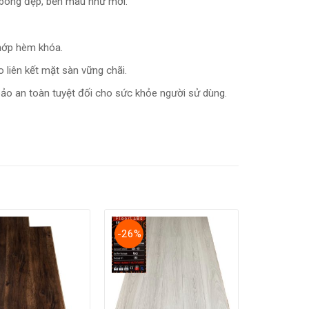
 bóng đẹp, bền màu như mới.
khớp hèm khóa.
liên kết mặt sàn vững chãi.
ảo an toàn tuyệt đối cho sức khỏe người sử dùng.
-26%