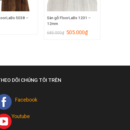
loorLaBs 5038 –
Sàn gỗ FloorLaBs 1201 –
12mm
505.000
₫
685.000
₫
THEO DÕI CHÚNG TÔI TRÊN
Facebook
Youtube