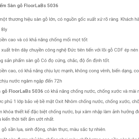
iểm Sàn gỗ FloorLaBs 5036
một thương hiệu sàn gỗ lớn, có nguồn gốc xuất xứ rõ ràng. Khách h
 8ly
bền cao và có khả năng chống mối mọt tốt
 xuất trên dây chuyền công nghệ Đức tiên tiến với lõi gỗ CDF ép nén
g sản phẩm sàn gỗ Có đọ cứng, chắc, độ ổn định tốt.
bền cao, có khả năng chịu lực mạnh, không cong vênh, biến dạng, co
chịu nước ngâm ngập đến 72h
 gỗ FloorLaBs 5036
có khả năng chống nước, chống xước và mài 
c phủ 1 lớp bảo vệ bề mặt Oxit Nhôm chống nước, chống xước, ch
 khóa thiết kế đặc biệt chống nước, bụi xâm nhập làm ảnh hưởng đượ
 kiến thời tiết ẩm ướt nhất.
 gỗ sần lụa, sinh động, chân thực, màu sắc tự nhiên.