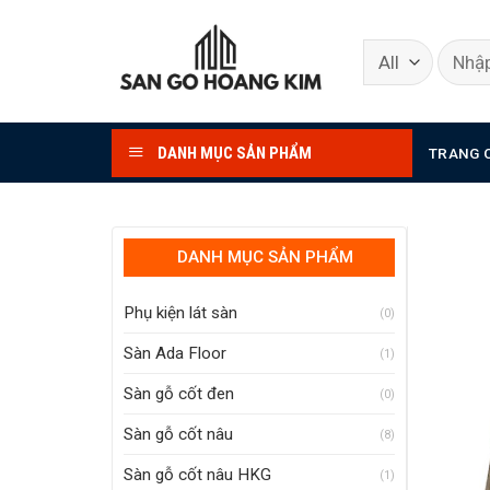
Skip
to
content
DANH MỤC SẢN PHẨM
TRANG 
DANH MỤC SẢN PHẨM
Phụ kiện lát sàn
(0)
Sàn Ada Floor
(1)
Sàn gỗ cốt đen
(0)
Sàn gỗ cốt nâu
(8)
Sàn gỗ cốt nâu HKG
(1)