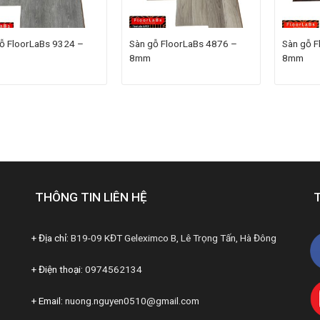
ỗ FloorLaBs 9324 –
Sàn gỗ FloorLaBs 4876 –
Sàn gỗ F
8mm
8mm
THÔNG TIN LIÊN HỆ
+ Địa chỉ:
B19-09 KĐT Geleximco B, Lê Trọng Tấn, Hà Đông
+ Điện thoại:
0974562134
+ Email:
nuong.nguyen0510@gmail.com