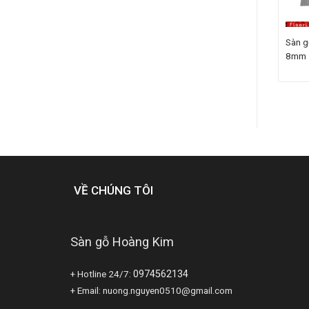
n gỗ FloorLaBs 1208 –
Sàn gỗ FloorLaBs 1214 –
Sàn g
2mm
12mm
8mm
505.000
₫
505.000
₫
5.000
₫
685.000
₫
VỀ CHÚNG TÔI
Sàn gỗ Hoàng Kim
+ Hotline 24/7:
0974562134
+ Email: nuong.nguyen0510@gmail.com