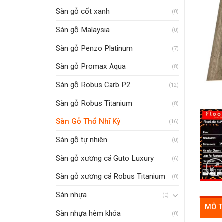
Sàn gỗ cốt xanh
(0)
Sàn gỗ Malaysia
(0)
Sàn gỗ Penzo Platinum
(7)
Sàn gỗ Promax Aqua
(8)
Sàn gỗ Robus Carb P2
(12)
Sàn gỗ Robus Titanium
(8)
Sàn Gỗ Thổ Nhĩ Kỳ
(16)
Sàn gỗ tự nhiên
(0)
Sàn gỗ xương cá Guto Luxury
(6)
Sàn gỗ xương cá Robus Titanium
(0)
Sàn nhựa
(0)
MÔ 
Sàn nhựa hèm khóa
(0)