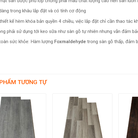
mặt sàn được phủ lớp chống phai màu chất lượng cao nền sàn luôn
dàng trong khâu lắp đặt và có tính cơ động
thiết kế hèm khóa bản quyền 4 chiều, việc lắp đặt chỉ cần thao tác 
ng phải sử dụng tới keo sữa như sàn gỗ tự nhiên nhưng vẫn đảm bảo 
toàn sức khỏe: Hàm lượng
Foxmaldehyde
trong sàn gỗ thấp, đảm b
 PHẨM TƯƠNG TỰ