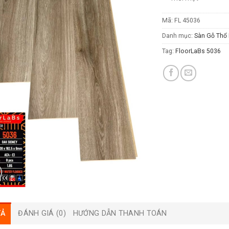
Mã:
FL 45036
Danh mục:
Sàn Gỗ Thổ 
Tag:
FloorLaBs 5036
TẢ
ĐÁNH GIÁ (0)
HƯỚNG DẪN THANH TOÁN