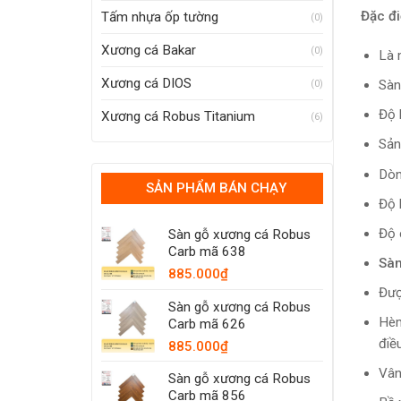
Đặc đ
Tấm nhựa ốp tường
(0)
Xương cá Bakar
(0)
Là 
Xương cá DIOS
Sàn
(0)
Độ 
Xương cá Robus Titanium
(6)
Sản
Dòn
SẢN PHẨM BÁN CHẠY
Độ 
Độ 
Sàn gỗ xương cá Robus
Carb mã 638
Sàn
885.000
₫
Đượ
Sàn gỗ xương cá Robus
Hèm
Carb mã 626
điều
885.000
₫
Vân
Sàn gỗ xương cá Robus
Carb mã 856