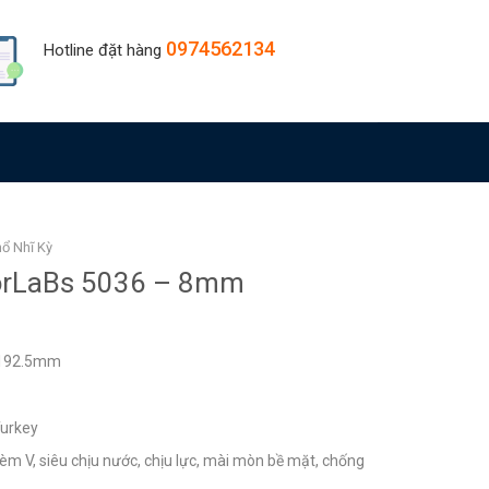
0974562134
Hotline đặt hàng
ổ Nhĩ Kỳ
oorLaBs 5036 – 8mm
×192.5mm
Turkey
hèm V, siêu chịu nước, chịu lực, mài mòn bề mặt, chống