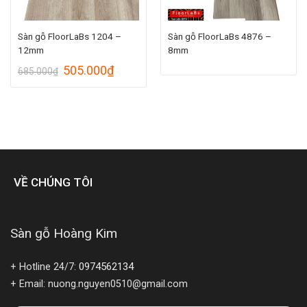
Sàn gỗ FloorLaBs 1204 –
Sàn gỗ FloorLaBs 4876 –
12mm
8mm
505.000
₫
685.000
₫
VỀ CHÚNG TÔI
Sàn gỗ Hoàng Kim
0974562134
+ Hotline 24/7:
+ Email: nuong.nguyen0510@gmail.com