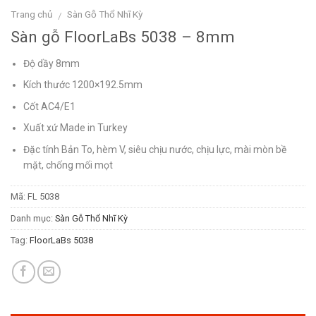
Trang chủ
Sàn Gỗ Thổ Nhĩ Kỳ
/
Sàn gỗ FloorLaBs 5038 – 8mm
Độ dầy 8mm
Kích thước 1200×192.5mm
Cốt AC4/E1
Xuất xứ Made in Turkey
Đặc tính Bản To, hèm V, siêu chịu nước, chịu lực, mài mòn bề
mặt, chống mối mọt
Mã:
FL 5038
Danh mục:
Sàn Gỗ Thổ Nhĩ Kỳ
Tag:
FloorLaBs 5038